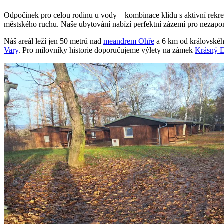
Odpočinek pro celou rodinu u vody – kombinace klidu s aktivní rekreac
městského ruchu. Naše ubytování nabízí perfektní zázemí pro nezap
Náš areál leží jen 50 metrů nad
meandrem Ohře
a 6 km od královské
Vary
. Pro milovníky historie doporučujeme výlety na zámek
Krásný 