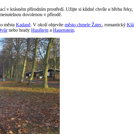
í v krásném přírodním prostředí. Užijte si klidné chvíle u břehu řeky,
omenutelnou dovolenou v přírodě.
ho města
Kadaně
. V okolí objevíte
město chmele Žatec
, romantický
Klá
Dvůr
nebo hrady
Hasištejn
a
Hauenstein
.