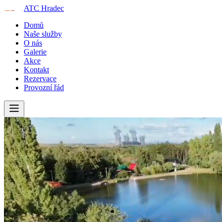
ATC Hradec
Domů
Naše služby
O nás
Galerie
Akce
Kontakt
Rezervace
Provozní řád