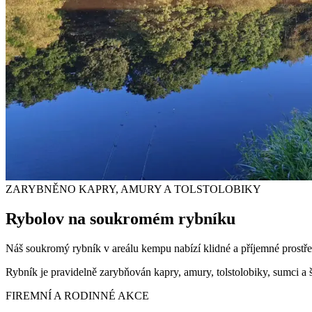
ZARYBNĚNO KAPRY, AMURY A TOLSTOLOBIKY
Rybolov
na soukromém rybníku
Náš soukromý rybník v areálu kempu nabízí klidné a příjemné prostř
Rybník je pravidelně zarybňován kapry, amury, tolstolobiky, sumci a š
FIREMNÍ A RODINNÉ AKCE